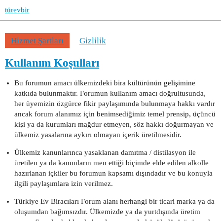
türevbir
Hizmet Şartları
Gizlilik
Kullanım Koşulları
Bu forumun amacı ülkemizdeki bira kültürünün gelişimine
katkıda bulunmaktır. Forumun kullanım amacı doğrultusunda,
her üyemizin özgürce fikir paylaşımında bulunmaya hakkı vardır
ancak forum alanımız için benimsediğimiz temel prensip, üçüncü
kişi ya da kurumları mağdur etmeyen, söz hakkı doğurmayan ve
ülkemiz yasalarına aykırı olmayan içerik üretilmesidir.
Ülkemiz kanunlarınca yasaklanan damıtma / distilasyon ile
üretilen ya da kanunların men ettiği biçimde elde edilen alkolle
hazırlanan içkiler bu forumun kapsamı dışındadır ve bu konuyla
ilgili paylaşımlara izin verilmez.
Türkiye Ev Biracıları Forum alanı herhangi bir ticari marka ya da
oluşumdan bağımsızdır. Ülkemizde ya da yurtdışında üretim